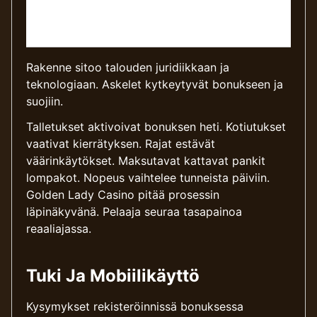
turvassa
transaktioiden
kanssa
Rakenne sitoo talouden juridiikkaan ja
teknologiaan. Askelet kytkeytyvät bonukseen ja
suojiin.
Talletukset aktivoivat bonuksen heti. Kotiutukset
vaativat kierrätyksen. Rajat estävät
väärinkäytökset. Maksutavat kattavat pankit
lompakot. Nopeus vaihtelee tunneista päiviin.
Golden Lady Casino pitää prosessin
läpinäkyvänä. Pelaaja seuraa tasapainoa
reaaliajassa.
Tuki Ja Mobiilikäyttö
Kysymykset rekisteröinnissä bonuksessa