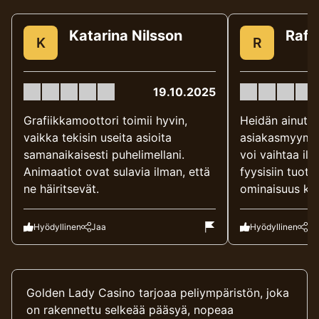
Katarina Nilsson
Rafa
K
R
19.10.2025
Grafiikkamoottori toimii hyvin,
Heidän ainutla
vaikka tekisin useita asioita
asiakasmyymälä
samanaikaisesti puhelimellani.
voi vaihtaa ilm
Animaatiot ovat sulavia ilman, että
fyysisiin tuott
ne häiritsevät.
ominaisuus kilp
Hyödyllinen
Jaa
Hyödyllinen
Ja
Golden Lady Casino tarjoaa peliympäristön, joka
on rakennettu selkeää pääsyä, nopeaa