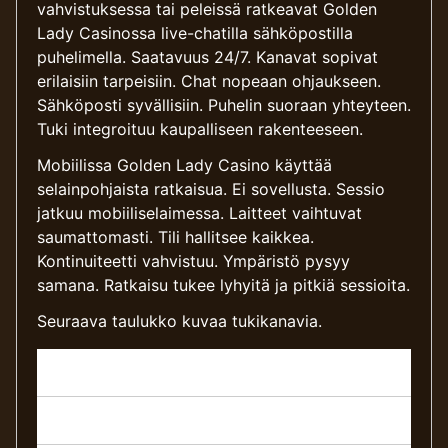
vahvistuksessa tai peleissä ratkeavat Golden
Lady Casinossa live-chatilla sähköpostilla
puhelimella. Saatavuus 24/7. Kanavat sopivat
erilaisiin tarpeisiin. Chat nopeaan ohjaukseen.
Sähköposti syvällisiin. Puhelin suoraan yhteyteen.
Tuki integroituu kaupalliseen rakenteeseen.
Mobiilissa Golden Lady Casino käyttää
selainpohjaista ratkaisua. Ei sovellusta. Sessio
jatkuu mobiiliselaimessa. Laitteet vaihtuvat
saumattomasti. Tili hallitsee kaikkea.
Kontinuiteetti vahvistuu. Ympäristö pysyy
samana. Ratkaisu tukee lyhyitä ja pitkiä sessioita.
Seuraava taulukko kuvaa tukikanavia.
Kanava
Käyttö
Saatavuus
Live-chat
Nopea ohjaus
24/7