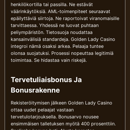
henkilökortilla tai passilla. Ne estävät
väärinkäytöksiä. AML-toimenpiteet seuraavat
epäilyttäviä siirtoja. Ne raportoivat viranomaisille
tarvittaessa. Yhdessä ne luovat puhtaan
peliympäristön. Tietosuoja noudattaa
kansainvälisiä standardeja. Golden Lady Casino
integroi nämä osaksi arkea. Pelaaja tuntee
olonsa suojatuksi. Prosessi nopeuttaa legitimiä
toimintaa. Se hidastaa vain riskejä.
Tervetuliaisbonus Ja
Bonusrakenne
Rekisteröitymisen jälkeen Golden Lady Casino
ottaa uudet pelaajat vastaan
tervetulotarjouksella. Bonusarvo nousee
ensimmäisen talletuksen myötä 400 prosenttiin.