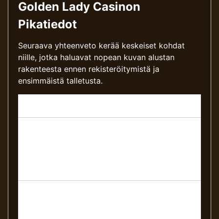
Golden Lady Casinon
Pikatiedot
Seuraava yhteenveto kerää keskeiset kohdat
niille, jotka haluavat nopean kuvan alustan
rakenteesta ennen rekisteröitymistä ja
ensimmäistä talletusta.
Alue
Tieto
Tervetuliaisbonus
400 % ensimmäisestä
talletuksesta
kierrätysvaatimuksella
35x talletus plus bonus
Rekisteröityminen
Nopea ja yksinkertainen
rekisteröityminen
kasinosoftan kautta, KYC