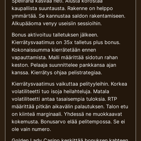
Speliraha kasvaa heti. Alusta korostaa
kaupallista suuntausta. Rakenne on helppo
ymmärtää. Se kannustaa saldon rakentamiseen.
Alkupääoma venyy useisiin sessioihin.
Bonus aktivoituu talletuksen jälkeen.
Kierrätysvaatimus on 35x talletus plus bonus.
Kokonaissumma kierrätetään ennen
vapauttamista. Malli määrittää sidotun rahan
keston. Pelaaja suunnittelee pankkansa ajan
kanssa. Kierrätys ohjaa pelistrategiaa.
Kierrätysvaatimus vaikuttaa pelityyleihin. Korkea
volatiliteetti tuo isoja heilahteluja. Matala
volatiliteetti antaa tasaisempia tuloksia. RTP
määrittää pitkän aikavälin palautuksen. Talon etu
on kiinteä marginaali. Yhdessä ne muokkaavat
kokemusta. Bonusarvo elää pelitempossa. Se ei
ole vain numero.
Golden Lady Casino keskittää bonuksen kahteen