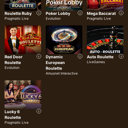
Roulette Ruby
Poker Lobby
Mega Baccarat
Pragmatic Live
Evolution
Pragmatic Live
Red Door
Dynamic
Auto Roulette
LiveGames
Roulette
European
Evolution
Roulette
Amusnet Interactive
Lucky 6
Roulette
Pragmatic Live