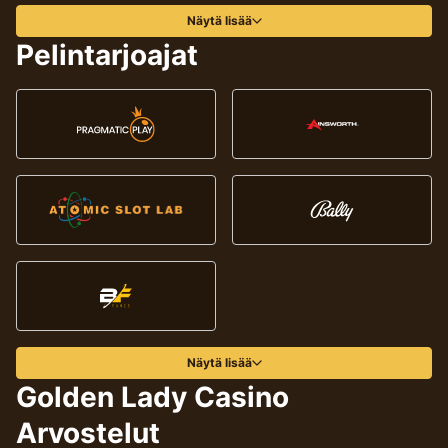
Näytä lisää
Pelintarjoajat
Näytä lisää
Golden Lady Casino
Arvostelut